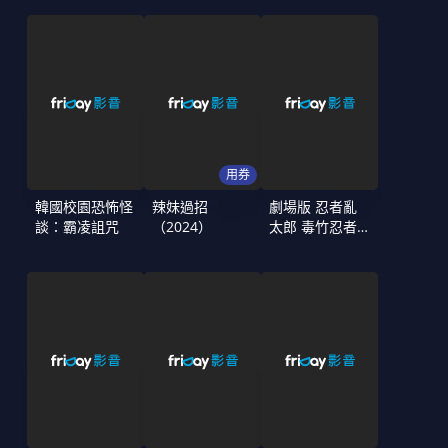
用券
韓國校園恐怖怪
辣妹過招
劇場版 忍者亂
談：霸凌詛咒
（2024）
太郎 毒竹忍者
隊最強之軍師