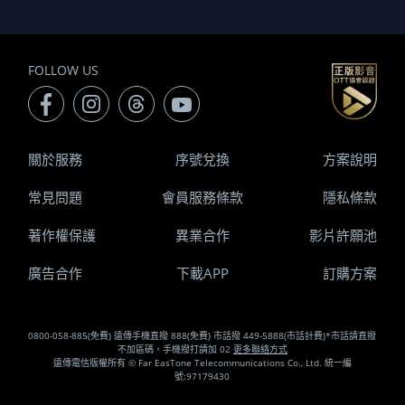
FOLLOW US
關於服務
序號兌換
方案說明
常見問題
會員服務條款
隱私條款
著作權保護
異業合作
影片許願池
廣告合作
下載APP
訂購方案
0800-058-885(免費) 遠傳手機直撥 888(免費) 市話撥 449-5888(市話計費)*市話請直撥
不加區碼，手機撥打請加 02
更多聯絡方式
遠傳電信版權所有 © Far EasTone Telecommunications Co., Ltd. 統一編
號:97179430