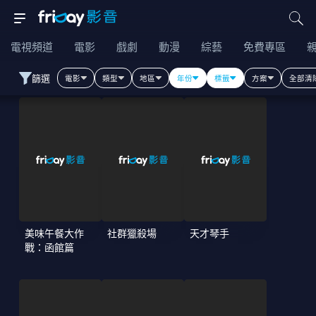
電視頻道
電影
戲劇
動漫
綜藝
免費專區
篩選
電影
類型
地區
年份
標籤
方案
全部清
美味午餐大作
社群獵殺場
天才琴手
戰：函館篇