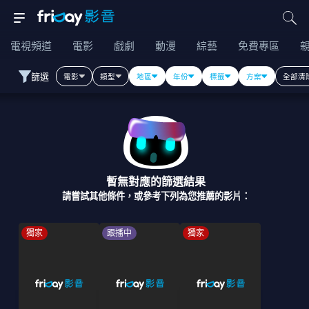
電視頻道
電影
戲劇
動漫
綜藝
免費專區
篩選
電影
類型
地區
年份
標籤
方案
全部清
暫無對應的篩選結果
請嘗試其他條件，或參考下列為您推薦的影片：
獨家
跟播中
獨家