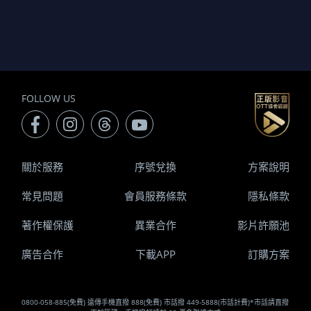
FOLLOW US
關於服務
序號兌換
方案說明
常見問題
會員服務條款
隱私條款
著作權保護
異業合作
影片許願池
廣告合作
下載APP
訂購方案
0800-058-885(免費) 遠傳手機直撥 888(免費) 市話撥 449-5888(市話計費)*市話請直撥