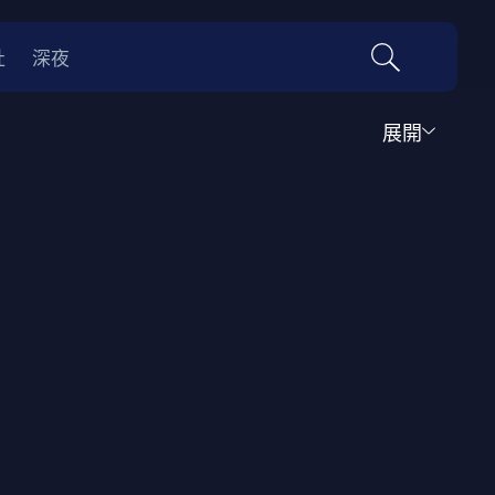
社
深夜
展開
犯罪
犯罪
冒險
冒險
驚悚
恐怖
驚悚
災難
0年代
70年代
動漫改編
國際影展專區
名偵探柯南系列
吉卜力