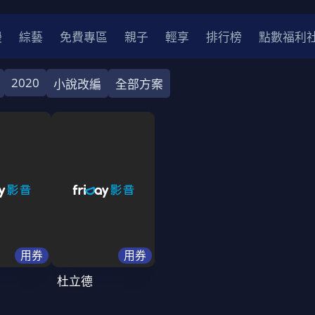
漫
綜藝
免費專區
親子
輕享
排行榜
點數福利
2020
小說改編
全部方案
作
劇情
劇情
愛情
愛情
科幻
科幻
奇幻
奇幻
中國
香港
法國
其他
2
2021
2020
2010-2019
2000年代
90年代
8
LGBTQ
用券
用券
裝
醫生
警察
浪漫
溫馨
懸疑
小說改編
杜立德
4K
位珍藏
霹靂