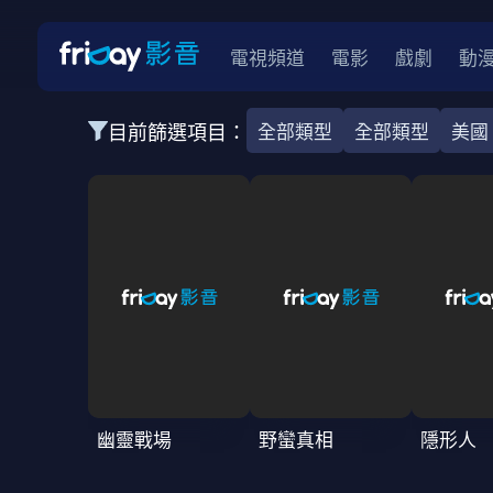
電視頻道
電影
戲劇
動
目前篩選項目：
全部類型
全部類型
美國
全部類型
全部類型
韓影
韓影
動作
動
全部地區
韓國
美國
泰國
日本
台灣
2026
2025
2024
2023
202
全部年份
全部標籤
警匪片
槍戰
婚外情
校園
古
幽靈戰場
野蠻真相
隱形人
全部方案
免費
影劇
單次付費
用券
數