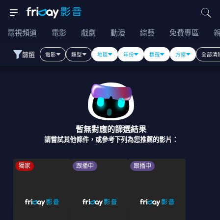
電視頻道
電影
戲劇
動漫
綜藝
免費專區
篩選
電影
類型
地區
年份
標籤
方案
全部清
暫無對應的篩選結果
請嘗試其他條件，或參考下列為您推薦的影片：
獨家
跟播中
跟播中