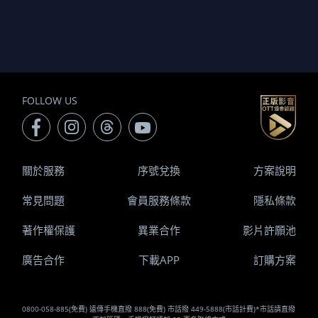
FOLLOW US
關於服務
序號兌換
方案說明
常見問題
會員服務條款
隱私條款
著作權保護
異業合作
影片許願池
廣告合作
下載APP
訂購方案
0800-058-885(免費) 遠傳手機直撥 888(免費) 市話撥 449-5888(市話計費)*市話請直撥