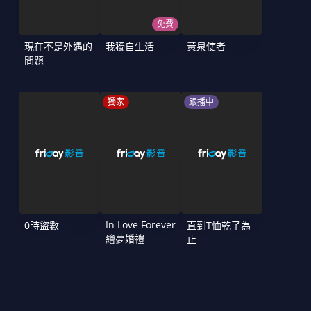
免費
現在不是外遇的
我獨自生活
黃泉使者
問題
獨家
跟播中
In Love Forever
0時盜數
直到T恤乾了為
繪夢婚禮
止