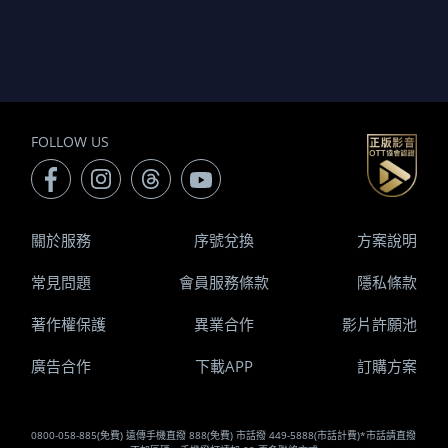
FOLLOW US
關於服務
序號兌換
方案說明
常見問題
會員服務條款
隱私條款
著作權保護
異業合作
影片許願池
廣告合作
下載APP
訂購方案
0800-058-885(免費) 遠傳手機直撥 888(免費) 市話撥 449-5888(市話計費)*市話請直撥