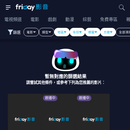
電視頻道
電影
戲劇
動漫
綜藝
免費專區
篩選
電影
類型
地區
年份
標籤
方案
全部清
暫無對應的篩選結果
請嘗試其他條件，或參考下列為您推薦的影片：
跟播中
跟播中