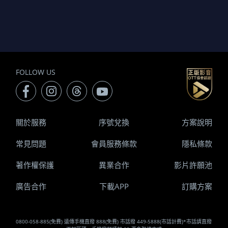
FOLLOW US
關於服務
序號兌換
方案說明
常見問題
會員服務條款
隱私條款
著作權保護
異業合作
影片許願池
廣告合作
下載APP
訂購方案
0800-058-885(免費) 遠傳手機直撥 888(免費) 市話撥 449-5888(市話計費)*市話請直撥