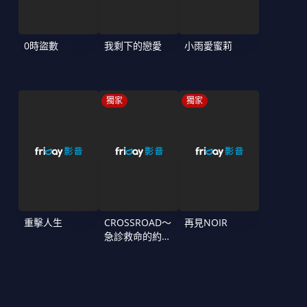
0時盜數
我剩下的戀愛
小雨愛蜜莉
獨家
獨家
重擊人生
CROSSROAD～
再見NOIR
急診救命的約定
～