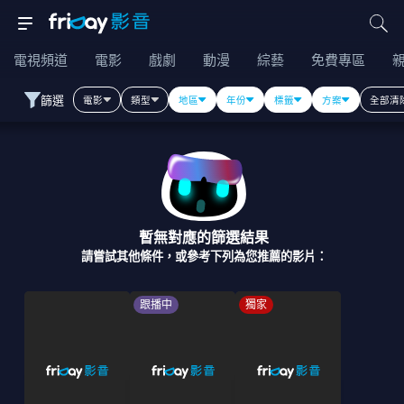
電視頻道
電影
戲劇
動漫
綜藝
免費專區
篩選
電影
類型
地區
年份
標籤
方案
全部清
暫無對應的篩選結果
請嘗試其他條件，或參考下列為您推薦的影片：
跟播中
獨家