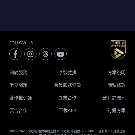
FOLLOW US
關於服務
序號兌換
方案說明
常見問題
會員服務條款
隱私條款
著作權保護
異業合作
影片許願池
廣告合作
下載APP
訂購方案
0800-058-885(免費) 遠傳手機直撥 888(免費) 市話撥 449-5888(市話計費)*市話請直撥