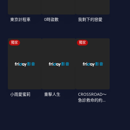
東京計程車
0時盜數
我剩下的戀愛
獨家
獨家
小雨愛蜜莉
重擊人生
CROSSROAD～
急診救命的約定
～