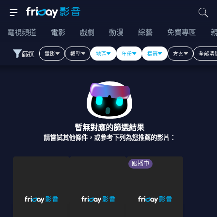
電視頻道
電影
戲劇
動漫
綜藝
免費專區
篩選
電影
類型
地區
年份
標籤
方案
全部清
暫無對應的篩選結果
請嘗試其他條件，或參考下列為您推薦的影片：
跟播中