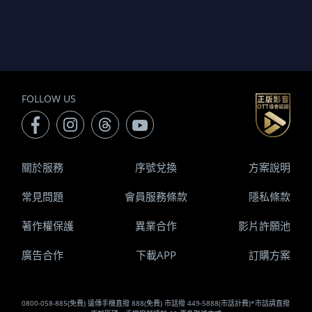
FOLLOW US
關於服務
序號兌換
方案說明
常見問題
會員服務條款
隱私條款
著作權保護
異業合作
影片許願池
廣告合作
下載APP
訂購方案
0800-058-885(免費) 遠傳手機直撥 888(免費) 市話撥 449-5888(市話計費)*市話請直撥