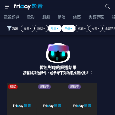
電視頻道
電影
戲劇
動漫
綜藝
免費專區
篩選
電影
類型
地區
年份
標籤
方案
全部清
暫無對應的篩選結果
請嘗試其他條件，或參考下列為您推薦的影片：
獨家
跟播中
跟播中