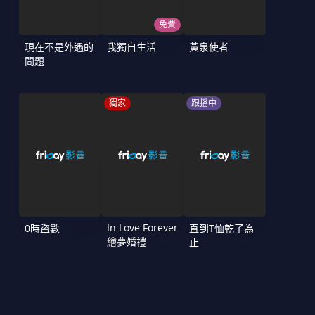
免費
現在不是外遇的
我獨自生活
黃泉使者
問題
獨家
跟播中
In Love Forever
0時盜數
直到T恤乾了為
繪夢婚禮
止