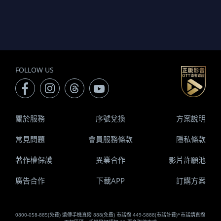
FOLLOW US
關於服務
序號兌換
方案說明
常見問題
會員服務條款
隱私條款
著作權保護
異業合作
影片許願池
廣告合作
下載APP
訂購方案
0800-058-885(免費) 遠傳手機直撥 888(免費) 市話撥 449-5888(市話計費)*市話請直撥