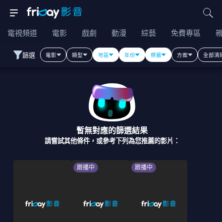
電視頻道
電影
戲劇
動漫
綜藝
免費專區
篩選
電影
類型
地區
年份
標籤
方案
全部清
暫無對應的篩選結果
請嘗試其他條件，或參考下列為您推薦的影片：
跟播中
跟播中