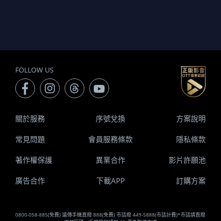
FOLLOW US
關於服務
序號兌換
方案說明
常見問題
會員服務條款
隱私條款
著作權保護
異業合作
影片許願池
廣告合作
下載APP
訂購方案
0800-058-885(免費) 遠傳手機直撥 888(免費) 市話撥 449-5888(市話計費)*市話請直撥