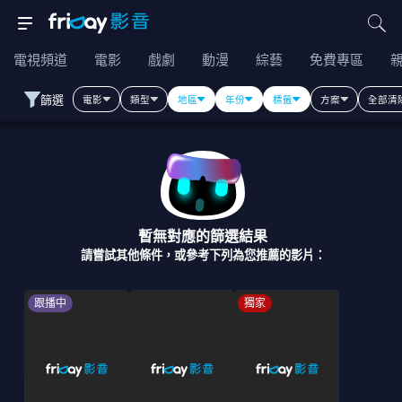
電視頻道
電影
戲劇
動漫
綜藝
免費專區
篩選
電影
類型
地區
年份
標籤
方案
全部清
暫無對應的篩選結果
請嘗試其他條件，或參考下列為您推薦的影片：
跟播中
獨家