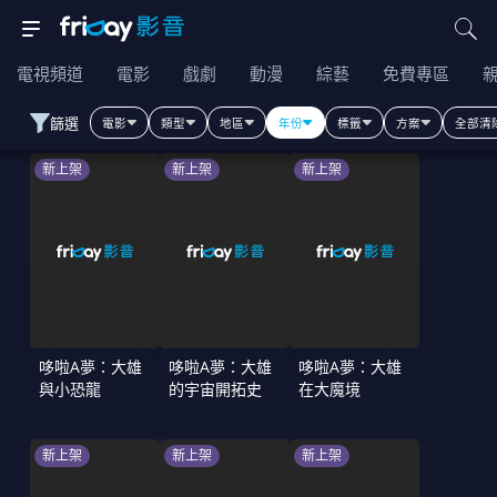
電視頻道
電影
戲劇
動漫
綜藝
免費專區
篩選
電影
類型
地區
年份
標籤
方案
全部清
新上架
新上架
新上架
哆啦A夢：大雄
哆啦A夢：大雄
哆啦A夢：大雄
與小恐龍
的宇宙開拓史
在大魔境
新上架
新上架
新上架