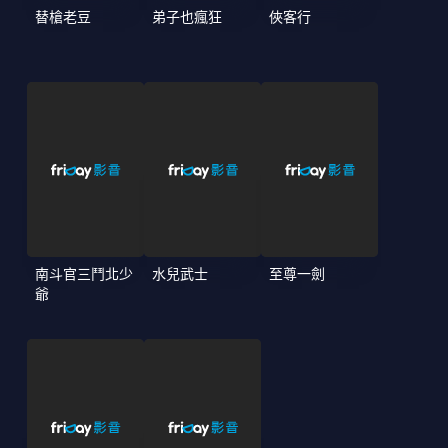
替槍老豆
弟子也瘋狂
俠客行
南斗官三鬥北少
水兒武士
至尊一劍
爺