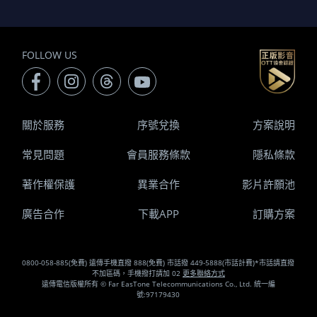
FOLLOW US
關於服務
序號兌換
方案說明
常見問題
會員服務條款
隱私條款
著作權保護
異業合作
影片許願池
廣告合作
下載APP
訂購方案
0800-058-885(免費) 遠傳手機直撥 888(免費) 市話撥 449-5888(市話計費)*市話請直撥
不加區碼，手機撥打請加 02
更多聯絡方式
遠傳電信版權所有 © Far EasTone Telecommunications Co., Ltd. 統一編
號:97179430