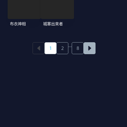
布衣神相
城寨出來者
...
1
2
8