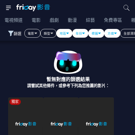
電視頻道
電影
戲劇
動漫
綜藝
免費專區
篩選
電影
類型
地區
年份
標籤
方案
全部清
暫無對應的篩選結果
請嘗試其他條件，或參考下列為您推薦的影片：
獨家