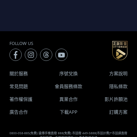
FOLLOW US
關於服務
序號兌換
方案說明
常見問題
會員服務條款
隱私條款
著作權保護
異業合作
影片許願池
廣告合作
下載APP
訂購方案
0800-058-885(免費) 遠傳手機直撥 888(免費) 市話撥 449-5888(市話計費)*市話請直撥