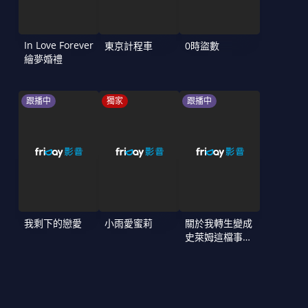
In Love Forever
東京計程車
0時盜數
繪夢婚禮
跟播中
獨家
跟播中
我剩下的戀愛
小雨愛蜜莉
關於我轉生變成
史萊姆這檔事
第4季