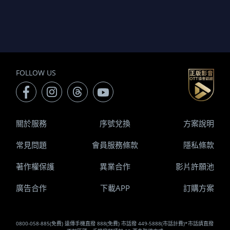
FOLLOW US
關於服務
序號兌換
方案說明
常見問題
會員服務條款
隱私條款
著作權保護
異業合作
影片許願池
廣告合作
下載APP
訂購方案
0800-058-885(免費) 遠傳手機直撥 888(免費) 市話撥 449-5888(市話計費)*市話請直撥