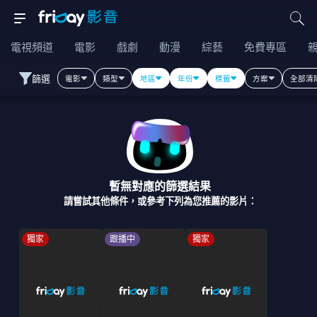
電視頻道
電影
戲劇
動漫
綜藝
免費專區
篩選
電影
類型
地區
年份
標籤
方案
全部清
暫無對應的篩選結果
請嘗試其他條件，或參考下列為您推薦的影片：
獨家
跟播中
獨家