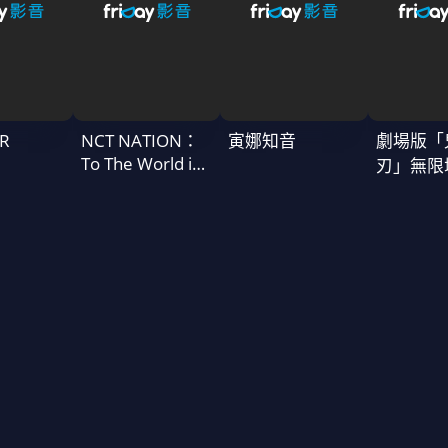
R
NCT NATION：
寅娜知音
劇場版「
To The World in
刃」無限
Cinemas
一章 猗