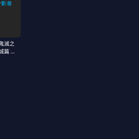
鬼滅之
城篇 第
窩座再襲