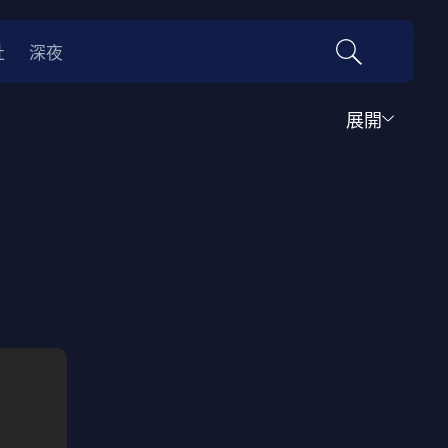
社
深夜
展開
運動
家庭
音樂歌舞
動畫
紀錄
傳記
經典老片
情
0年代
70年代
動漫改編
國際影展專區
名偵探柯南系列
吉卜力