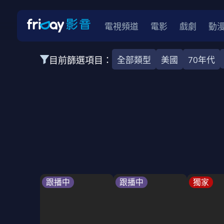
電視頻道
電影
戲劇
動
目前篩選項目：
全部類型
美國
70年代
全部類型
韓影
動作
劇情
愛情
科幻
全部地區
韓國
美國
泰國
日本
台灣
2026
2025
2024
2023
202
全部年份
全部標籤
警匪片
槍戰
婚外情
校園
古
跟播中
跟播中
獨家
全部方案
免費
影劇
單次付費
用券
數