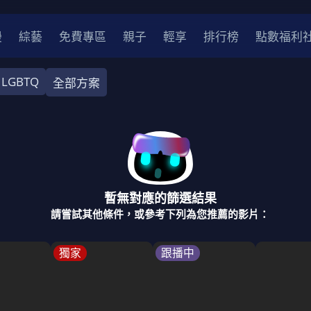
漫
綜藝
免費專區
親子
輕享
排行榜
點數福利
LGBTQ
全部方案
奇幻
犯罪
冒險
驚悚
恐怖
災難
戰爭
喜劇
中國
香港
法國
其他
暫無對應的篩選結果
2
2021
2020
2010-2019
2000年代
90年代
8
請嘗試其他條件，或參考下列為您推薦的影片：
LGBTQ
裝
醫生
警察
浪漫
溫馨
懸疑
小說改編
獨家
跟播中
4K
位珍藏
霹靂