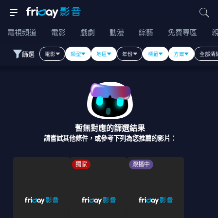
電視頻道
電影
戲劇
動漫
綜藝
免費專區
篩選
電影
類型
地區
年份
標籤
方案
全部清
暫無對應的篩選結果
請嘗試其他條件，或參考下列為您推薦的影片：
獨家
跟播中