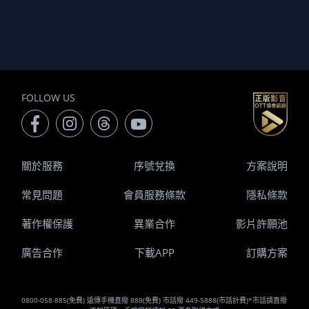
FOLLOW US
關於服務
序號兌換
方案說明
常見問題
會員服務條款
隱私條款
著作權保護
異業合作
影片許願池
廣告合作
下載APP
訂購方案
0800-058-885(免費) 遠傳手機直撥 888(免費) 市話撥 449-5888(市話計費)*市話請直撥