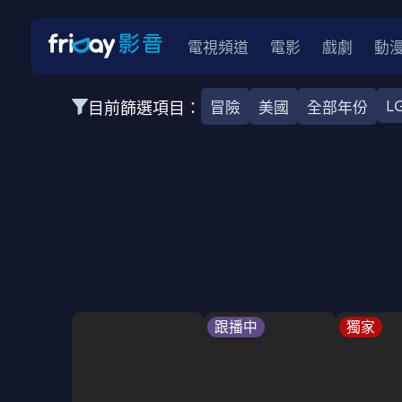
電視頻道
電影
戲劇
動
L
目前篩選項目：
冒險
美國
全部年份
全部類型
韓影
動作
劇情
愛情
科幻
全部地區
韓國
美國
泰國
日本
台灣
2026
2025
2024
2023
202
全部年份
全部標籤
警匪片
槍戰
婚外情
校園
古
跟播中
獨家
全部方案
免費
影劇
單次付費
用券
數