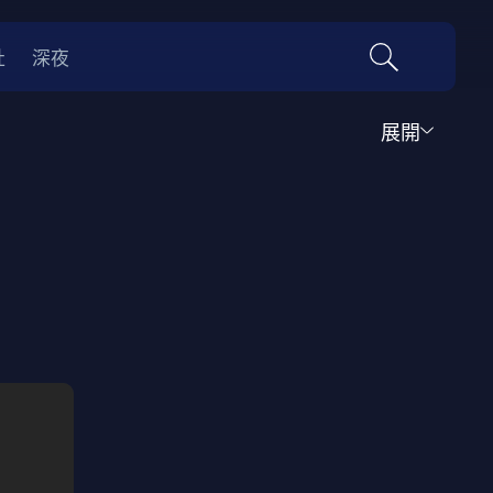
社
深夜
展開
運動
家庭
音樂歌舞
動畫
紀錄
傳記
經典老片
情
0年代
70年代
動漫改編
國際影展專區
名偵探柯南系列
吉卜力