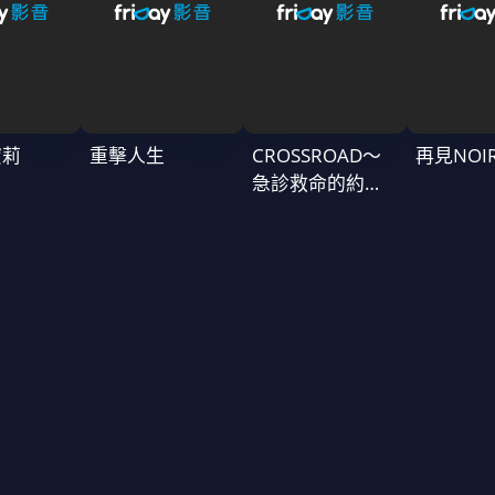
蜜莉
重擊人生
CROSSROAD～
再見NOI
急診救命的約定
～