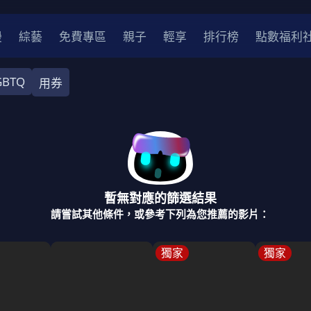
漫
綜藝
免費專區
親子
輕享
排行榜
點數福利
GBTQ
用券
奇幻
犯罪
冒險
驚悚
恐怖
災難
戰爭
喜劇
中國
香港
法國
其他
暫無對應的篩選結果
2
2021
2020
2010-2019
2000年代
90年代
8
請嘗試其他條件，或參考下列為您推薦的影片：
LGBTQ
裝
醫生
警察
浪漫
溫馨
懸疑
小說改編
獨家
獨家
4K
位珍藏
霹靂