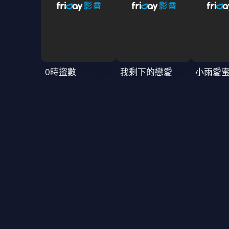
0時盜數
我剩下的戀愛
小雨愛