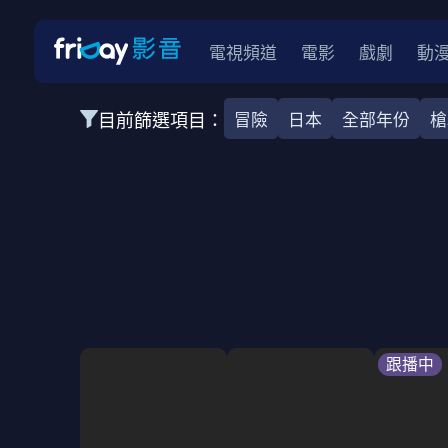
電視頻道
電影
戲劇
動
目前篩選項目：
冒險
日本
全部年份
槍
全部類型
韓影
動作
劇情
愛情
科幻
全部地區
韓國
美國
泰國
日本
台灣
2026
2025
2024
2023
202
全部年份
全部標籤
警匪片
槍戰
婚外情
校園
古
跟播中
全部方案
免費
影劇
單次付費
用券
數