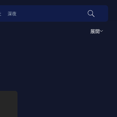
社
深夜
展開
運動
家庭
音樂歌舞
動畫
紀錄
傳記
經典老片
情
0年代
70年代
動漫改編
國際影展專區
名偵探柯南系列
吉卜力