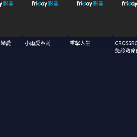
的戀愛
小雨愛蜜莉
重擊人生
CROSSR
急診救命
～