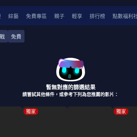
漫
綜藝
免費專區
親子
輕享
排行榜
點數福利
戰
免費
奇幻
犯罪
冒險
驚悚
恐怖
災難
戰爭
喜劇
中國
香港
法國
其他
暫無對應的篩選結果
2
2021
2020
2010-2019
2000年代
90年代
8
請嘗試其他條件，或參考下列為您推薦的影片：
LGBTQ
裝
醫生
警察
浪漫
溫馨
懸疑
小說改編
獨家
獨家
4K
位珍藏
霹靂