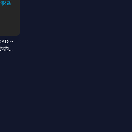
OAD～
的約定