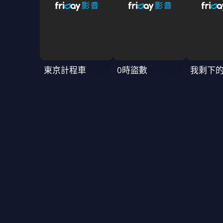
東京計程車
0時盜數
我剩下