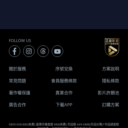
FOLLOW US
關於服務
序號兌換
方案說明
常見問題
會員服務條款
隱私條款
著作權保護
異業合作
影片許願池
廣告合作
下載APP
訂購方案
0800-058-885(免費) 遠傳手機直撥 888(免費) 市話撥 449-5888(市話計費)*市話請直撥