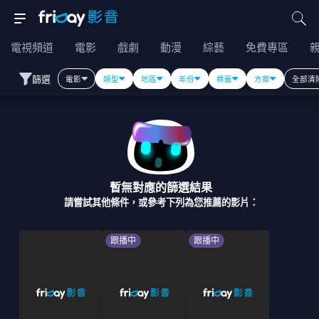
電視頻道
電影
戲劇
動漫
綜藝
免費專區
篩選
電影
類型
地區
年份
標籤
方案
全部清
暫無對應的篩選結果
請嘗試其他條件，或參考下列為您推薦的影片：
跟播中
跟播中