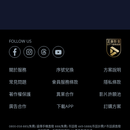
FOLLOW US
關於服務
序號兌換
方案說明
常見問題
會員服務條款
隱私條款
著作權保護
異業合作
影片許願池
廣告合作
下載APP
訂購方案
0800-058-885(免費) 遠傳手機直撥 888(免費) 市話撥 449-5888(市話計費)*市話請直撥