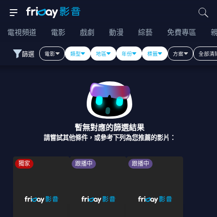
電視頻道
電影
戲劇
動漫
綜藝
免費專區
篩選
電影
類型
地區
年份
標籤
方案
全部清
暫無對應的篩選結果
請嘗試其他條件，或參考下列為您推薦的影片：
獨家
跟播中
跟播中