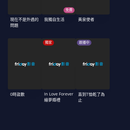
免費
現在不是外遇的
我獨自生活
黃泉使者
問題
獨家
跟播中
In Love Forever
0時盜數
直到T恤乾了為
繪夢婚禮
止