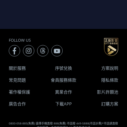
FOLLOW US
關於服務
序號兌換
方案說明
常見問題
會員服務條款
隱私條款
著作權保護
異業合作
影片許願池
廣告合作
下載APP
訂購方案
0800-058-885(免費) 遠傳手機直撥 888(免費) 市話撥 449-5888(市話計費)*市話請直撥