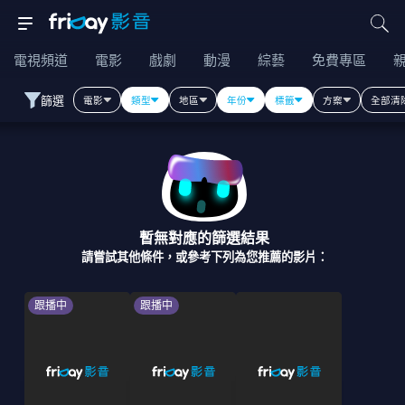
電視頻道
電影
戲劇
動漫
綜藝
免費專區
篩選
電影
類型
地區
年份
標籤
方案
全部清
暫無對應的篩選結果
請嘗試其他條件，或參考下列為您推薦的影片：
跟播中
跟播中