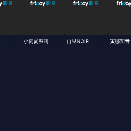
生
小雨愛蜜莉
再見NOIR
寅娜知音