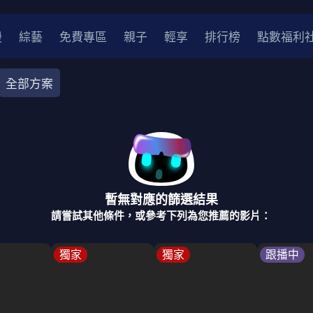
漫
綜藝
免費專區
親子
輕享
排行榜
點數福利
全部方案
奇幻
犯罪
冒險
驚悚
恐怖
災難
戰爭
喜劇
中國
香港
法國
其他
暫無對應的篩選結果
2
2021
2020
2010-2019
2000年代
90年代
8
請嘗試其他條件，或參考下列為您推薦的影片：
LGBTQ
裝
醫生
警察
浪漫
溫馨
懸疑
小說改編
獨家
獨家
跟播中
4K
位珍藏
霹靂