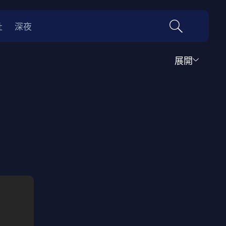
社
深夜
展開
運動
家庭
音樂歌舞
動畫
紀錄
傳記
經典老片
情
0年代
70年代
動漫改編
國際影展專區
名偵探柯南系列
吉卜力