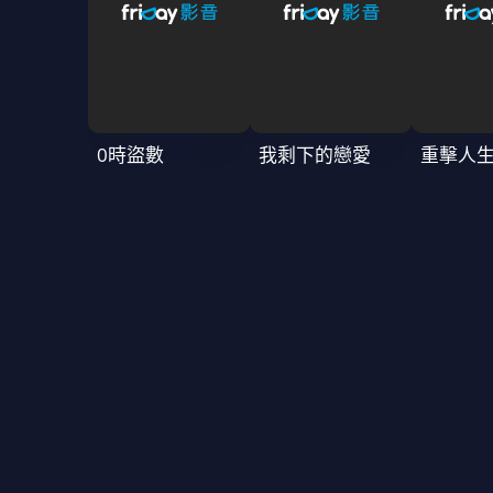
0時盜數
我剩下的戀愛
重擊人