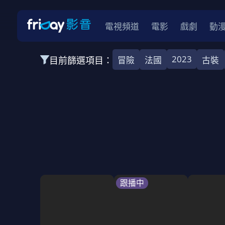
電視頻道
電影
戲劇
動
2023
目前篩選項目：
冒險
法國
古裝
全部類型
韓影
動作
劇情
愛情
科幻
全部地區
韓國
美國
泰國
日本
台灣
2026
2025
2024
2023
202
全部年份
全部標籤
警匪片
槍戰
婚外情
校園
古
跟播中
全部方案
免費
影劇
單次付費
用券
數