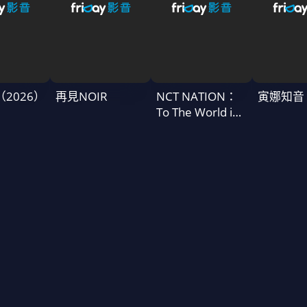
T（2026）
再見NOIR
NCT NATION：
寅娜知音
To The World in
Cinemas