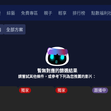
漫
綜藝
免費專區
親子
輕享
排行榜
點數福利
情
全部方案
奇幻
犯罪
冒險
驚悚
恐怖
災難
戰爭
喜劇
中國
香港
法國
其他
暫無對應的篩選結果
2
2021
2020
2010-2019
2000年代
90年代
8
請嘗試其他條件，或參考下列為您推薦的影片：
LGBTQ
裝
醫生
警察
浪漫
溫馨
懸疑
小說改編
獨家
獨家
跟播中
4K
位珍藏
霹靂