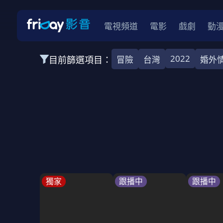
電視頻道
電影
戲劇
動
2022
目前篩選項目：
冒險
台灣
婚外
全部類型
韓影
動作
劇情
愛情
科幻
全部地區
韓國
美國
泰國
日本
台灣
2026
2025
2024
2023
202
全部年份
全部標籤
警匪片
槍戰
婚外情
校園
古
獨家
跟播中
跟播中
全部方案
免費
影劇
單次付費
用券
數