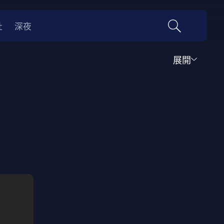
社
深夜
展開
運動
家庭
音樂歌舞
動畫
紀錄
傳記
經典老片
情
0年代
70年代
動漫改編
國際影展專區
名偵探柯南系列
吉卜力