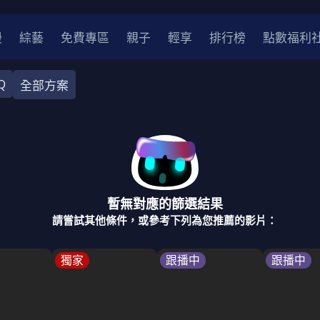
漫
綜藝
免費專區
親子
輕享
排行榜
點數福利
Q
全部方案
奇幻
犯罪
冒險
驚悚
恐怖
災難
戰爭
喜劇
中國
香港
法國
其他
暫無對應的篩選結果
2
2021
2020
2010-2019
2000年代
90年代
8
請嘗試其他條件，或參考下列為您推薦的影片：
LGBTQ
裝
醫生
警察
浪漫
溫馨
懸疑
小說改編
獨家
跟播中
跟播中
4K
位珍藏
霹靂