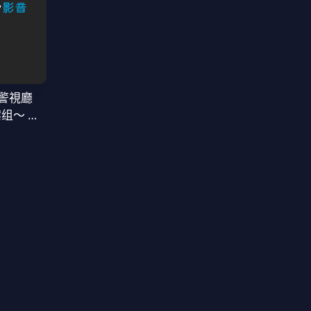
警視廳
案组〜 第