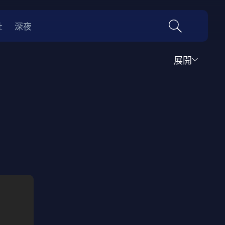
社
深夜
展開
運動
家庭
音樂歌舞
動畫
紀錄
傳記
經典老片
情
0年代
70年代
動漫改編
國際影展專區
名偵探柯南系列
吉卜力