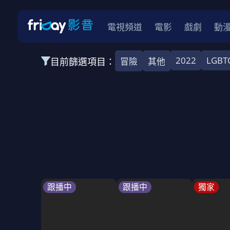
電視頻道
電影
戲劇
動
2022
LGBT
目前篩選項目：
冒險
其他
全部類型
韓影
動作
劇情
愛情
科幻
全部地區
韓國
美國
泰國
日本
台灣
2026
2025
2024
2023
202
全部年份
全部標籤
警匪片
槍戰
婚外情
校園
古
跟播中
跟播中
獨家
全部方案
免費
影劇
單次付費
用券
數