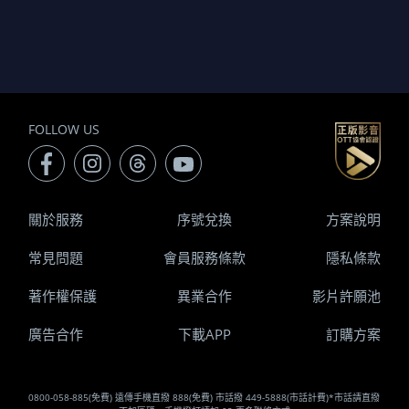
FOLLOW US
關於服務
序號兌換
方案說明
常見問題
會員服務條款
隱私條款
著作權保護
異業合作
影片許願池
廣告合作
下載APP
訂購方案
0800-058-885(免費) 遠傳手機直撥 888(免費) 市話撥 449-5888(市話計費)*市話請直撥