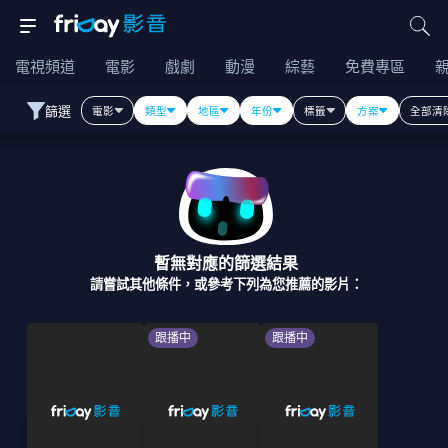
電視頻道
電影
戲劇
動漫
綜藝
免費專區
篩選
電影
類型
地區
年份
標籤
方案
全部清
暫無對應的篩選結果
請嘗試其他條件，或參考下列為您推薦的影片：
跟播中
跟播中