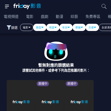
電視頻道
電影
戲劇
動漫
綜藝
免費專區
篩選
電影
類型
地區
年份
標籤
方案
全部清
暫無對應的篩選結果
請嘗試其他條件，或參考下列為您推薦的影片：
跟播中
跟播中