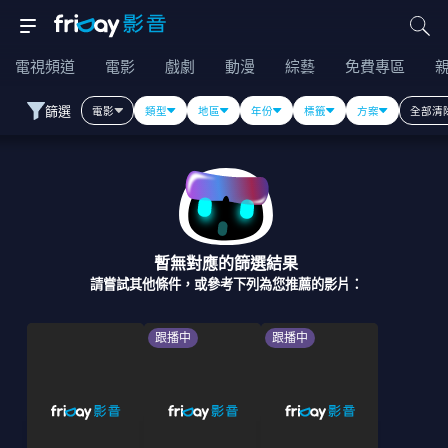
電視頻道
電影
戲劇
動漫
綜藝
免費專區
篩選
電影
類型
地區
年份
標籤
方案
全部清
暫無對應的篩選結果
請嘗試其他條件，或參考下列為您推薦的影片：
跟播中
跟播中