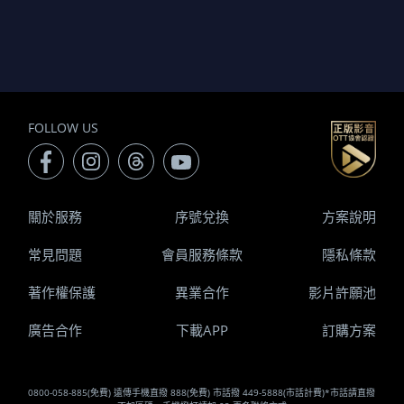
FOLLOW US
關於服務
序號兌換
方案說明
常見問題
會員服務條款
隱私條款
著作權保護
異業合作
影片許願池
廣告合作
下載APP
訂購方案
0800-058-885(免費) 遠傳手機直撥 888(免費) 市話撥 449-5888(市話計費)*市話請直撥