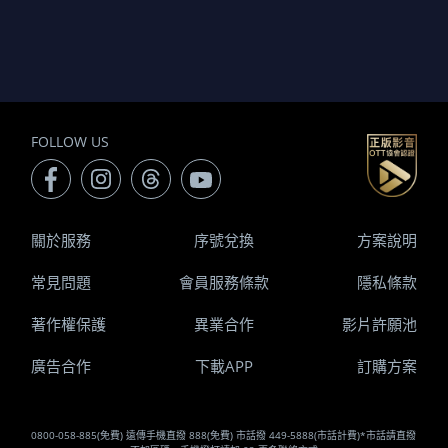
FOLLOW US
關於服務
序號兌換
方案說明
常見問題
會員服務條款
隱私條款
著作權保護
異業合作
影片許願池
廣告合作
下載APP
訂購方案
0800-058-885(免費) 遠傳手機直撥 888(免費) 市話撥 449-5888(市話計費)*市話請直撥