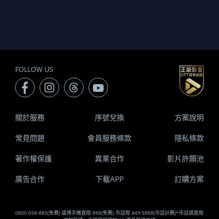
FOLLOW US
關於服務
序號兌換
方案說明
常見問題
會員服務條款
隱私條款
著作權保護
異業合作
影片許願池
廣告合作
下載APP
訂購方案
0800-058-885(免費) 遠傳手機直撥 888(免費) 市話撥 449-5888(市話計費)*市話請直撥