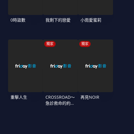
0時盜數
我剩下的戀愛
小雨愛蜜莉
獨家
獨家
重擊人生
CROSSROAD～
再見NOIR
急診救命的約定
～