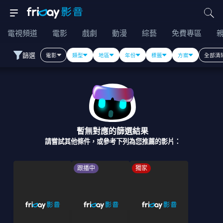
電視頻道
電影
戲劇
動漫
綜藝
免費專區
篩選
電影
類型
地區
年份
標籤
方案
全部清
暫無對應的篩選結果
請嘗試其他條件，或參考下列為您推薦的影片：
跟播中
獨家