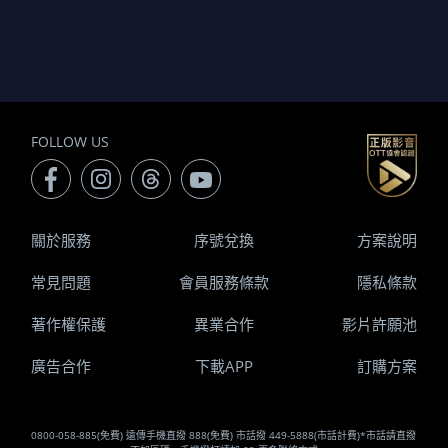
FOLLOW US
關於服務
序號兌換
方案說明
常見問題
會員服務條款
隱私條款
著作權保護
異業合作
影片許願池
廣告合作
下載APP
訂購方案
0800-058-885(免費) 遠傳手機直撥 888(免費) 市話撥 449-5888(市話計費)*市話請直撥