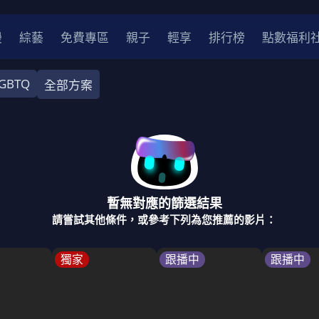
漫
綜藝
免費專區
親子
輕享
排行榜
點數福利
GBTQ
全部方案
奇幻
犯罪
冒險
驚悚
恐怖
災難
戰爭
喜劇
中國
香港
法國
其他
暫無對應的篩選結果
2
2021
2020
2010-2019
2000年代
90年代
8
請嘗試其他條件，或參考下列為您推薦的影片：
LGBTQ
裝
醫生
警察
浪漫
溫馨
懸疑
小說改編
獨家
跟播中
跟播中
4K
位珍藏
霹靂