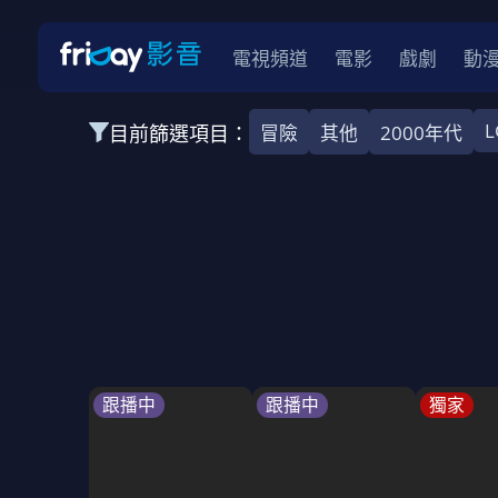
電視頻道
電影
戲劇
動
L
目前篩選項目：
冒險
其他
2000年代
全部類型
韓影
動作
劇情
愛情
科幻
全部地區
韓國
美國
泰國
日本
台灣
2026
2025
2024
2023
202
全部年份
全部標籤
警匪片
槍戰
婚外情
校園
古
跟播中
跟播中
獨家
全部方案
免費
影劇
單次付費
用券
數