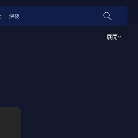
社
深夜
展開
運動
家庭
音樂歌舞
動畫
紀錄
傳記
經典老片
情
0年代
70年代
動漫改編
國際影展專區
名偵探柯南系列
吉卜力