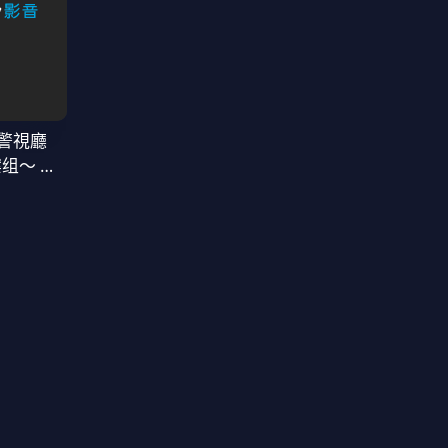
警視廳
案组〜 第