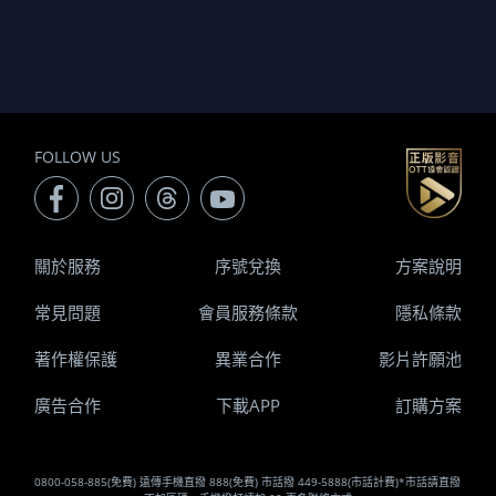
FOLLOW US
關於服務
序號兌換
方案說明
常見問題
會員服務條款
隱私條款
著作權保護
異業合作
影片許願池
廣告合作
下載APP
訂購方案
0800-058-885(免費) 遠傳手機直撥 888(免費) 市話撥 449-5888(市話計費)*市話請直撥