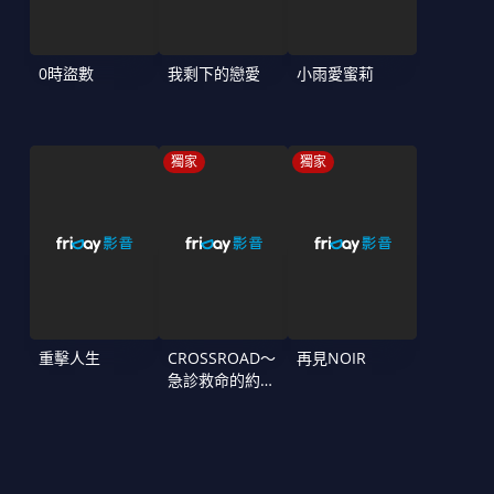
0時盜數
我剩下的戀愛
小雨愛蜜莉
獨家
獨家
重擊人生
CROSSROAD～
再見NOIR
急診救命的約定
～