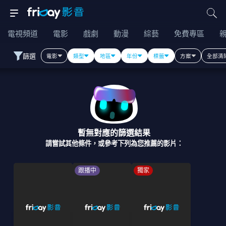
電視頻道
電影
戲劇
動漫
綜藝
免費專區
篩選
電影
類型
地區
年份
標籤
方案
全部清
暫無對應的篩選結果
請嘗試其他條件，或參考下列為您推薦的影片：
跟播中
獨家