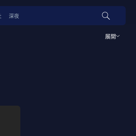
社
深夜
展開
運動
家庭
音樂歌舞
動畫
紀錄
傳記
經典老片
情
0年代
70年代
動漫改編
國際影展專區
名偵探柯南系列
吉卜力