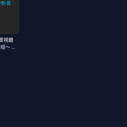
警視廳
案组〜 第