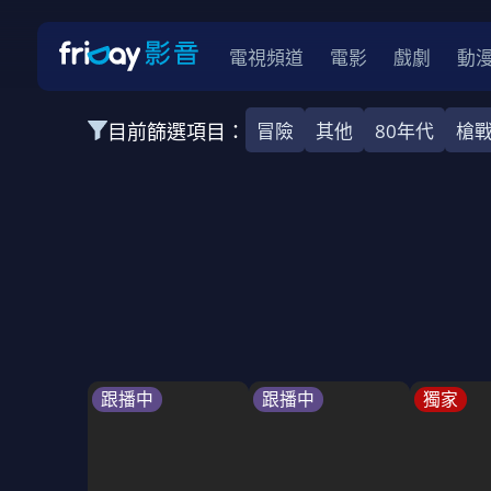
電視頻道
電影
戲劇
動
目前篩選項目：
冒險
其他
80年代
槍
全部類型
韓影
動作
劇情
愛情
科幻
全部地區
韓國
美國
泰國
日本
台灣
2026
2025
2024
2023
202
全部年份
全部標籤
警匪片
槍戰
婚外情
校園
古
跟播中
跟播中
獨家
全部方案
免費
影劇
單次付費
用券
數