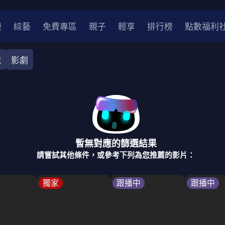
漫
綜藝
免費專區
親子
輕享
排行榜
點數福利
戰
影劇
奇幻
犯罪
冒險
驚悚
恐怖
災難
戰爭
喜劇
中國
香港
法國
其他
暫無對應的篩選結果
2
2021
2020
2010-2019
2000年代
90年代
8
請嘗試其他條件，或參考下列為您推薦的影片：
LGBTQ
裝
醫生
警察
浪漫
溫馨
懸疑
小說改編
獨家
跟播中
跟播中
4K
位珍藏
霹靂