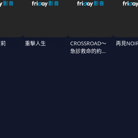
蜜莉
重擊人生
CROSSROAD～
再見NOI
急診救命的約定
～