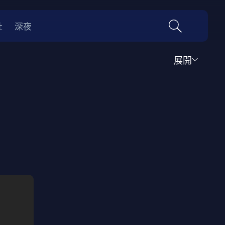
社
深夜
展開
運動
家庭
音樂歌舞
動畫
紀錄
傳記
經典老片
情
0年代
70年代
動漫改編
國際影展專區
名偵探柯南系列
吉卜力