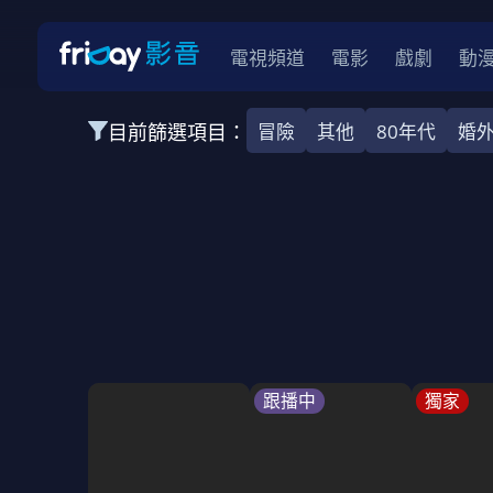
電視頻道
電影
戲劇
動
目前篩選項目：
冒險
其他
80年代
婚
全部類型
韓影
動作
劇情
愛情
科幻
全部地區
韓國
美國
泰國
日本
台灣
2026
2025
2024
2023
202
全部年份
全部標籤
警匪片
槍戰
婚外情
校園
古
跟播中
獨家
全部方案
免費
影劇
單次付費
用券
數