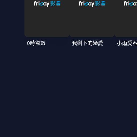
0時盜數
我剩下的戀愛
小雨愛