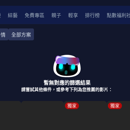
漫
綜藝
免費專區
親子
輕享
排行榜
點數福利
外情
全部方案
奇幻
犯罪
冒險
驚悚
恐怖
災難
戰爭
喜劇
中國
香港
法國
其他
暫無對應的篩選結果
2
2021
2020
2010-2019
2000年代
90年代
8
請嘗試其他條件，或參考下列為您推薦的影片：
LGBTQ
裝
醫生
警察
浪漫
溫馨
懸疑
小說改編
獨家
獨家
4K
位珍藏
霹靂