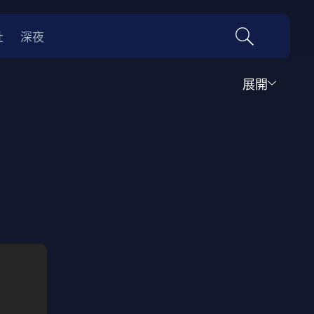
社
深夜
展開
運動
家庭
音樂歌舞
動畫
紀錄
傳記
經典老片
情
0年代
70年代
動漫改編
國際影展專區
名偵探柯南系列
吉卜力