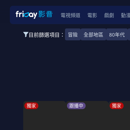
電視頻道
電影
戲劇
動
目前篩選項目：
冒險
全部地區
80年代
全部類型
韓影
動作
劇情
愛情
科幻
全部地區
韓國
美國
泰國
日本
台灣
2026
2025
2024
2023
202
全部年份
全部標籤
警匪片
槍戰
婚外情
校園
古
獨家
跟播中
獨家
全部方案
免費
影劇
單次付費
用券
數