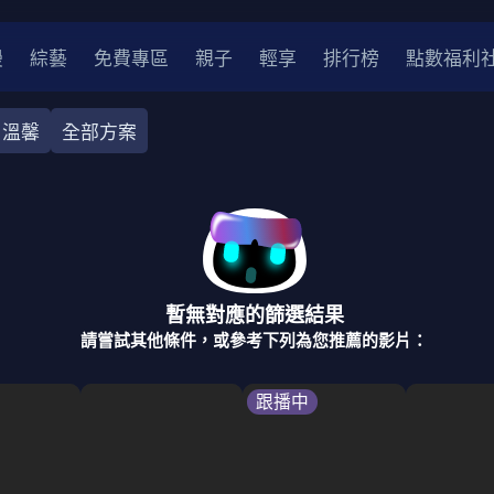
漫
綜藝
免費專區
親子
輕享
排行榜
點數福利
溫馨
全部方案
奇幻
犯罪
冒險
驚悚
恐怖
災難
戰爭
喜劇
中國
香港
法國
其他
暫無對應的篩選結果
2
2021
2020
2010-2019
2000年代
90年代
8
請嘗試其他條件，或參考下列為您推薦的影片：
LGBTQ
裝
醫生
警察
浪漫
溫馨
懸疑
小說改編
跟播中
4K
位珍藏
霹靂