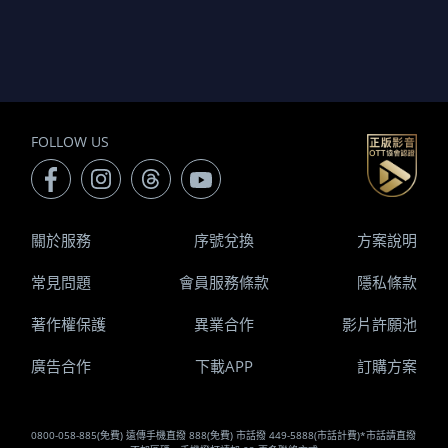
FOLLOW US
關於服務
序號兌換
方案說明
常見問題
會員服務條款
隱私條款
著作權保護
異業合作
影片許願池
廣告合作
下載APP
訂購方案
0800-058-885(免費) 遠傳手機直撥 888(免費) 市話撥 449-5888(市話計費)*市話請直撥