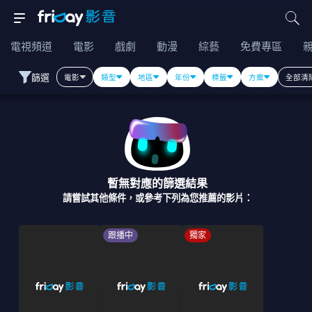
電視頻道
電影
戲劇
動漫
綜藝
免費專區
篩選
電影
類型
地區
年份
標籤
方案
全部清
暫無對應的篩選結果
請嘗試其他條件，或參考下列為您推薦的影片：
跟播中
獨家