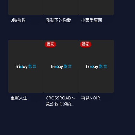
0時盜數
我剩下的戀愛
小雨愛蜜莉
獨家
獨家
重擊人生
CROSSROAD～
再見NOIR
急診救命的約定
～