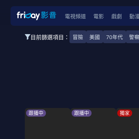
電視頻道
電影
戲劇
動
目前篩選項目：
冒險
美國
70年代
警
全部類型
韓影
動作
劇情
愛情
科幻
全部地區
韓國
美國
泰國
日本
台灣
2026
2025
2024
2023
202
全部年份
全部標籤
警匪片
槍戰
婚外情
校園
古
跟播中
跟播中
獨家
全部方案
免費
影劇
單次付費
用券
數