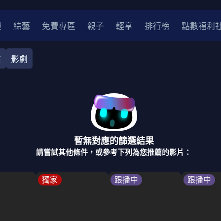
漫
綜藝
免費專區
親子
輕享
排行榜
點數福利
察
影劇
奇幻
犯罪
冒險
驚悚
恐怖
災難
戰爭
喜劇
中國
香港
法國
其他
暫無對應的篩選結果
2
2021
2020
2010-2019
2000年代
90年代
8
請嘗試其他條件，或參考下列為您推薦的影片：
LGBTQ
裝
醫生
警察
浪漫
溫馨
懸疑
小說改編
獨家
跟播中
跟播中
4K
位珍藏
霹靂