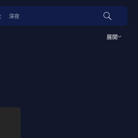
社
深夜
展開
運動
家庭
音樂歌舞
動畫
紀錄
傳記
經典老片
情
0年代
70年代
動漫改編
國際影展專區
名偵探柯南系列
吉卜力