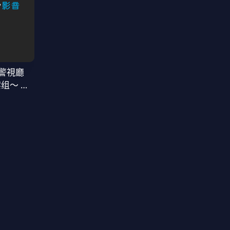
警視廳
案组〜 第