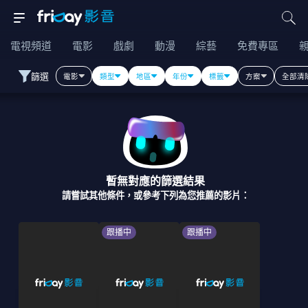
電視頻道
電影
戲劇
動漫
綜藝
免費專區
篩選
電影
類型
地區
年份
標籤
方案
全部清
暫無對應的篩選結果
請嘗試其他條件，或參考下列為您推薦的影片：
跟播中
跟播中