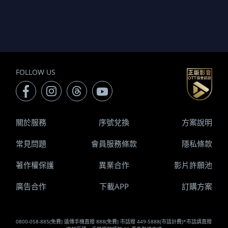
FOLLOW US
關於服務
序號兌換
方案說明
常見問題
會員服務條款
隱私條款
著作權保護
異業合作
影片許願池
廣告合作
下載APP
訂購方案
0800-058-885(免費) 遠傳手機直撥 888(免費) 市話撥 449-5888(市話計費)*市話請直撥