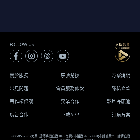
FOLLOW US
關於服務
序號兌換
方案說明
常見問題
會員服務條款
隱私條款
著作權保護
異業合作
影片許願池
廣告合作
下載APP
訂購方案
0800-058-885(免費) 遠傳手機直撥 888(免費) 市話撥 449-5888(市話計費)*市話請直撥