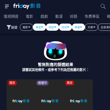
電視頻道
電影
戲劇
動漫
綜藝
免費專區
篩選
電影
類型
地區
年份
標籤
方案
全部清
暫無對應的篩選結果
請嘗試其他條件，或參考下列為您推薦的影片：
獨家
跟播中
獨家