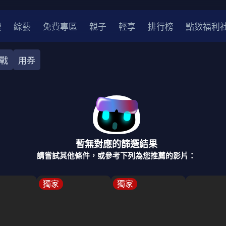
漫
綜藝
免費專區
親子
輕享
排行榜
點數福利
戰
用券
奇幻
犯罪
冒險
驚悚
恐怖
災難
戰爭
喜劇
中國
香港
法國
其他
暫無對應的篩選結果
2
2021
2020
2010-2019
2000年代
90年代
8
請嘗試其他條件，或參考下列為您推薦的影片：
LGBTQ
裝
醫生
警察
浪漫
溫馨
懸疑
小說改編
獨家
獨家
4K
位珍藏
霹靂