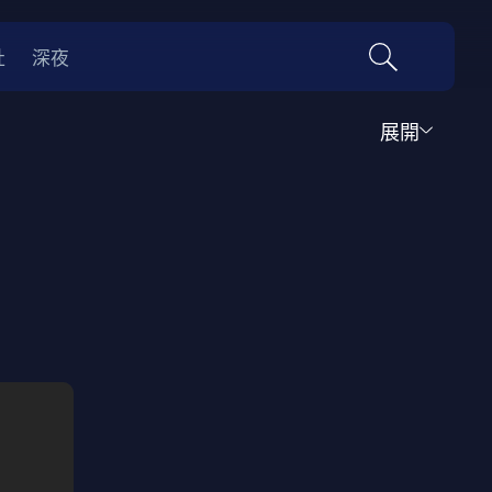
社
深夜
展開
運動
家庭
音樂歌舞
動畫
紀錄
傳記
經典老片
情
0年代
70年代
動漫改編
國際影展專區
名偵探柯南系列
吉卜力