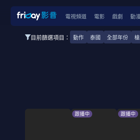
電視頻道
電影
戲劇
動
目前篩選項目：
動作
泰國
全部年份
槍
全部類型
韓影
動作
劇情
愛情
科幻
全部地區
韓國
美國
泰國
日本
台灣
2026
2025
2024
2023
202
全部年份
全部標籤
警匪片
槍戰
婚外情
校園
古
跟播中
跟播中
全部方案
免費
影劇
單次付費
用券
數