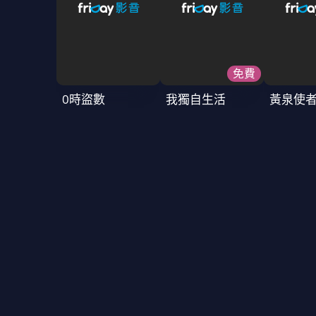
免費
0時盜數
我獨自生活
黃泉使