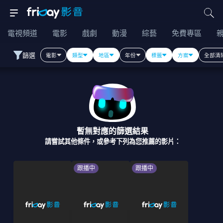
電視頻道
電影
戲劇
動漫
綜藝
免費專區
篩選
電影
類型
地區
年份
標籤
方案
全部清
暫無對應的篩選結果
請嘗試其他條件，或參考下列為您推薦的影片：
跟播中
跟播中