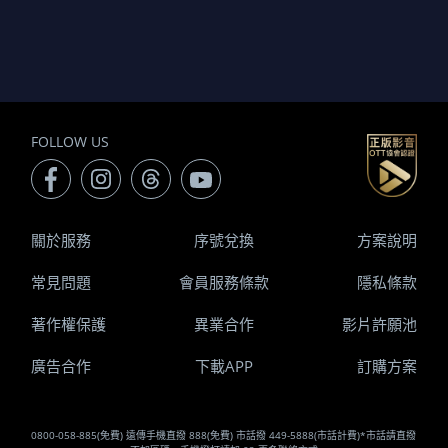
FOLLOW US
關於服務
序號兌換
方案說明
常見問題
會員服務條款
隱私條款
著作權保護
異業合作
影片許願池
廣告合作
下載APP
訂購方案
0800-058-885(免費) 遠傳手機直撥 888(免費) 市話撥 449-5888(市話計費)*市話請直撥