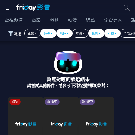
電視頻道
電影
戲劇
動漫
綜藝
免費專區
篩選
電影
類型
地區
年份
標籤
方案
全部清
暫無對應的篩選結果
請嘗試其他條件，或參考下列為您推薦的影片：
獨家
跟播中
跟播中