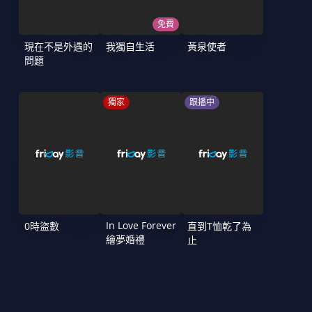
免費
現在不是外遇的
我獨自生活
黃泉使者
問題
獨家
跟播中
In Love Forever
0時盜數
直到T恤乾了為
繪夢婚禮
止