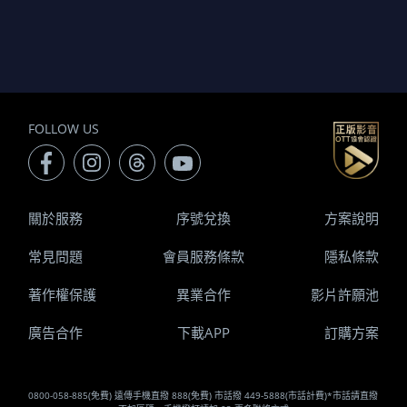
FOLLOW US
關於服務
序號兌換
方案說明
常見問題
會員服務條款
隱私條款
著作權保護
異業合作
影片許願池
廣告合作
下載APP
訂購方案
0800-058-885(免費) 遠傳手機直撥 888(免費) 市話撥 449-5888(市話計費)*市話請直撥