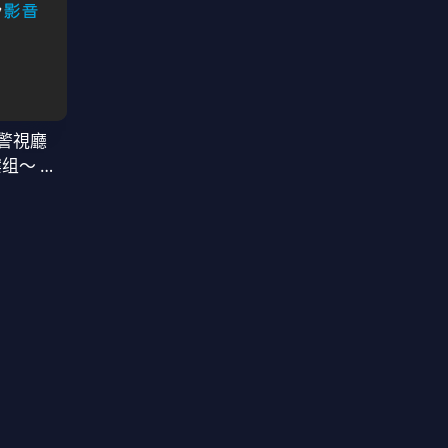
警視廳
案组〜 第