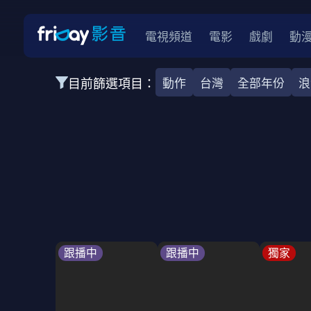
電視頻道
電影
戲劇
動
目前篩選項目：
動作
台灣
全部年份
浪
全部類型
韓影
動作
劇情
愛情
科幻
全部地區
韓國
美國
泰國
日本
台灣
2026
2025
2024
2023
202
全部年份
全部標籤
警匪片
槍戰
婚外情
校園
古
跟播中
跟播中
獨家
全部方案
免費
影劇
單次付費
用券
數