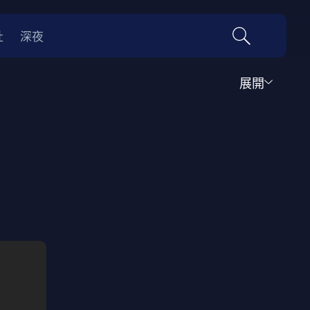
社
深夜
展開
運動
家庭
音樂歌舞
動畫
紀錄
傳記
經典老片
情
0年代
70年代
動漫改編
國際影展專區
名偵探柯南系列
吉卜力