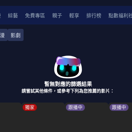
漫
綜藝
免費專區
親子
輕享
排行榜
點數福利
漫
影劇
奇幻
犯罪
冒險
驚悚
恐怖
災難
戰爭
喜劇
中國
香港
法國
其他
暫無對應的篩選結果
2
2021
2020
2010-2019
2000年代
90年代
8
請嘗試其他條件，或參考下列為您推薦的影片：
LGBTQ
裝
醫生
警察
浪漫
溫馨
懸疑
小說改編
獨家
跟播中
跟播中
4K
位珍藏
霹靂