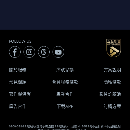
FOLLOW US
關於服務
序號兌換
方案說明
常見問題
會員服務條款
隱私條款
著作權保護
異業合作
影片許願池
廣告合作
下載APP
訂購方案
0800-058-885(免費) 遠傳手機直撥 888(免費) 市話撥 449-5888(市話計費)*市話請直撥