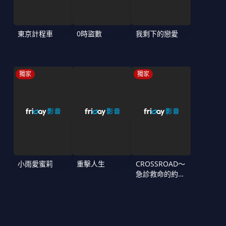
東京計程車
0時盜數
我剩下的戀愛
獨家
獨家
小雨愛蜜莉
重擊人生
CROSSROAD～
急診救命的約定
～