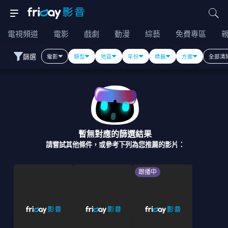
電視頻道
電影
戲劇
動漫
綜藝
免費專區
篩選
電影
類型
地區
年份
標籤
方案
全部清
暫無對應的篩選結果
請嘗試其他條件，或參考下列為您推薦的影片：
跟播中