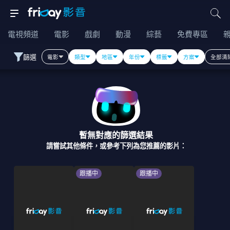
電視頻道
電影
戲劇
動漫
綜藝
免費專區
篩選
電影
類型
地區
年份
標籤
方案
全部清
暫無對應的篩選結果
請嘗試其他條件，或參考下列為您推薦的影片：
跟播中
跟播中