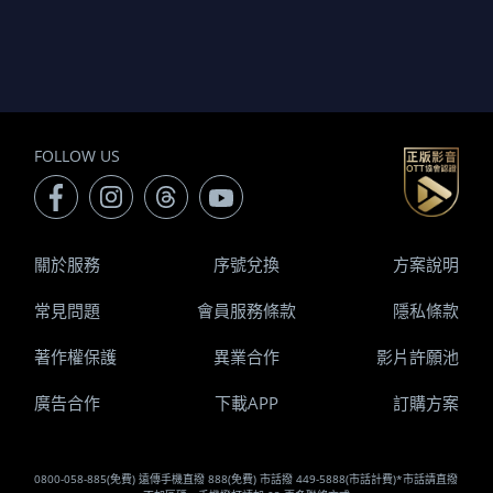
FOLLOW US
關於服務
序號兌換
方案說明
常見問題
會員服務條款
隱私條款
著作權保護
異業合作
影片許願池
廣告合作
下載APP
訂購方案
0800-058-885(免費) 遠傳手機直撥 888(免費) 市話撥 449-5888(市話計費)*市話請直撥