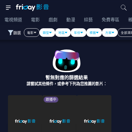
電視頻道
電影
戲劇
動漫
綜藝
免費專區
篩選
電影
類型
地區
年份
標籤
方案
全部清
暫無對應的篩選結果
請嘗試其他條件，或參考下列為您推薦的影片：
跟播中