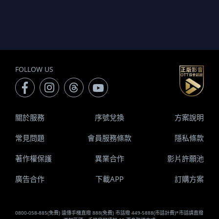
FOLLOW US
關於服務
序號兌換
方案說明
常見問題
會員服務條款
隱私條款
著作權保護
異業合作
影片許願池
廣告合作
下載APP
訂購方案
0800-058-885(免費) 遠傳手機直撥 888(免費) 市話撥 449-5888(市話計費)*市話請直撥