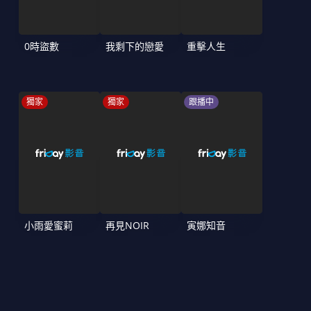
0時盜數
我剩下的戀愛
重擊人生
獨家
獨家
跟播中
小雨愛蜜莉
再見NOIR
寅娜知音