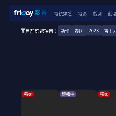
電視頻道
電影
戲劇
動
2023
目前篩選項目：
動作
泰國
吉卜
全部類型
韓影
動作
劇情
愛情
科幻
全部地區
韓國
美國
泰國
日本
台灣
2026
2025
2024
2023
202
全部年份
全部標籤
警匪片
槍戰
婚外情
校園
古
獨家
跟播中
獨家
全部方案
免費
影劇
單次付費
用券
數