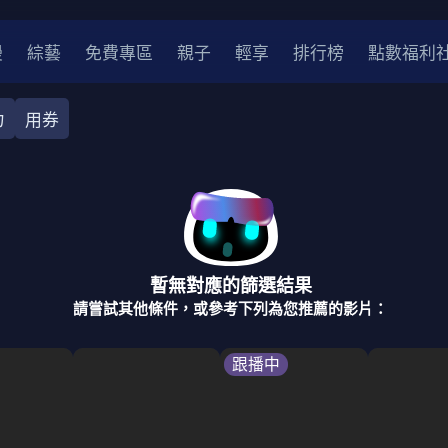
漫
綜藝
免費專區
親子
輕享
排行榜
點數福利
力
用券
奇幻
犯罪
冒險
驚悚
恐怖
災難
戰爭
喜劇
中國
香港
法國
其他
暫無對應的篩選結果
2
2021
2020
2010-2019
2000年代
90年代
8
請嘗試其他條件，或參考下列為您推薦的影片：
LGBTQ
裝
醫生
警察
浪漫
溫馨
懸疑
小說改編
跟播中
4K
位珍藏
霹靂