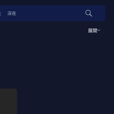
社
深夜
展開
運動
家庭
音樂歌舞
動畫
紀錄
傳記
經典老片
情
0年代
70年代
動漫改編
國際影展專區
名偵探柯南系列
吉卜力