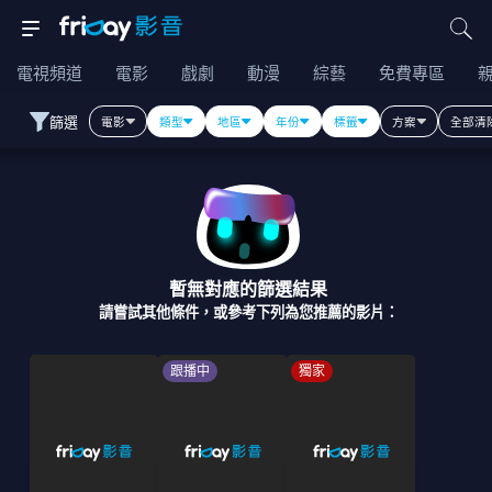
電視頻道
電影
戲劇
動漫
綜藝
免費專區
篩選
電影
類型
地區
年份
標籤
方案
全部清
暫無對應的篩選結果
請嘗試其他條件，或參考下列為您推薦的影片：
跟播中
獨家