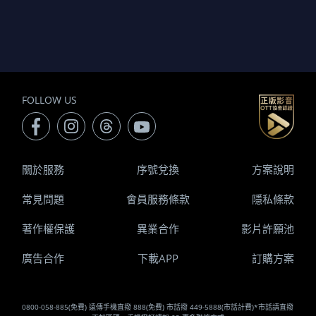
FOLLOW US
關於服務
序號兌換
方案說明
常見問題
會員服務條款
隱私條款
著作權保護
異業合作
影片許願池
廣告合作
下載APP
訂購方案
0800-058-885(免費) 遠傳手機直撥 888(免費) 市話撥 449-5888(市話計費)*市話請直撥