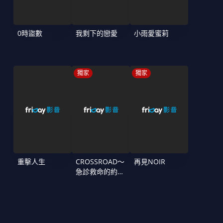
0時盜數
我剩下的戀愛
小雨愛蜜莉
獨家
獨家
重擊人生
CROSSROAD～
再見NOIR
急診救命的約定
～