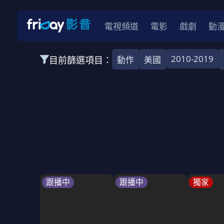
電視頻道
電影
戲劇
動
2010-2019
目前篩選項目：
動作
美國
全部類型
韓影
動作
劇情
愛情
科幻
全部地區
韓國
美國
泰國
日本
台灣
2026
2025
2024
2023
202
全部年份
全部標籤
警匪片
槍戰
婚外情
校園
古
跟播中
跟播中
獨家
全部方案
免費
影劇
單次付費
用券
數