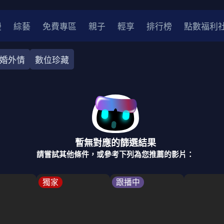
漫
綜藝
免費專區
親子
輕享
排行榜
點數福利
婚外情
數位珍藏
奇幻
犯罪
冒險
驚悚
恐怖
災難
戰爭
喜劇
中國
香港
法國
其他
暫無對應的篩選結果
2
2021
2020
2010-2019
2000年代
90年代
8
請嘗試其他條件，或參考下列為您推薦的影片：
LGBTQ
裝
醫生
警察
浪漫
溫馨
懸疑
小說改編
獨家
跟播中
4K
位珍藏
霹靂