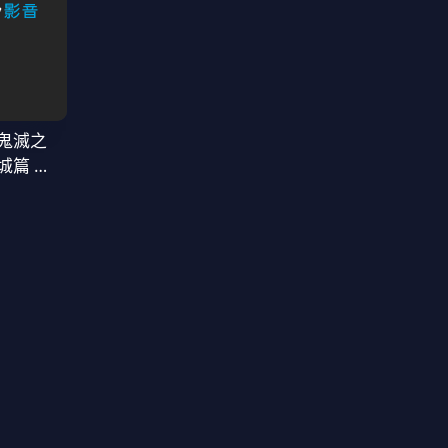
鬼滅之
城篇 第
窩座再襲