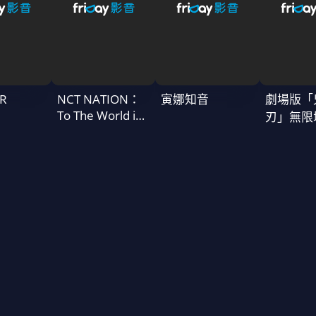
R
NCT NATION：
寅娜知音
劇場版「
To The World in
刃」無限
Cinemas
一章 猗