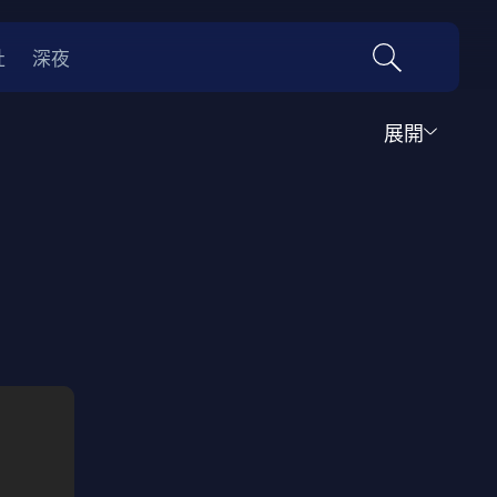
社
深夜
展開
運動
家庭
音樂歌舞
動畫
紀錄
傳記
經典老片
情
0年代
70年代
動漫改編
國際影展專區
名偵探柯南系列
吉卜力