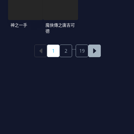
神之一手
魔俠傳之唐吉可
德
...
1
2
19