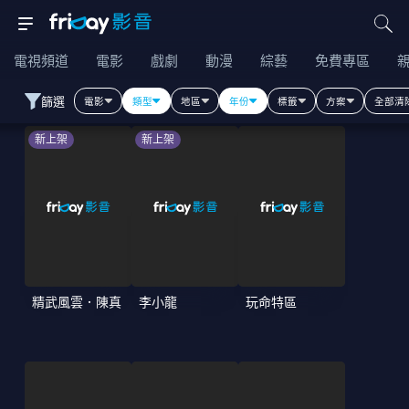
電視頻道
電影
戲劇
動漫
綜藝
免費專區
篩選
電影
類型
地區
年份
標籤
方案
全部清
新上架
新上架
精武風雲．陳真
李小龍
玩命特區