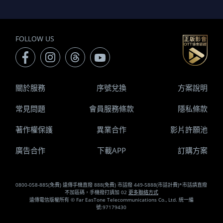
FOLLOW US
關於服務
序號兌換
方案說明
常見問題
會員服務條款
隱私條款
著作權保護
異業合作
影片許願池
廣告合作
下載APP
訂購方案
0800-058-885(免費) 遠傳手機直撥 888(免費) 市話撥 449-5888(市話計費)*市話請直撥
不加區碼，手機撥打請加 02
更多聯絡方式
遠傳電信版權所有 © Far EasTone Telecommunications Co., Ltd. 統一編
號:97179430