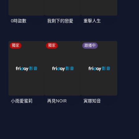
0時盜數
我剩下的戀愛
重擊人生
獨家
獨家
跟播中
小雨愛蜜莉
再見NOIR
寅娜知音