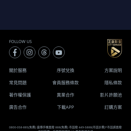
FOLLOW US
關於服務
序號兌換
方案說明
常見問題
會員服務條款
隱私條款
著作權保護
異業合作
影片許願池
廣告合作
下載APP
訂購方案
0800-058-885(免費) 遠傳手機直撥 888(免費) 市話撥 449-5888(市話計費)*市話請直撥