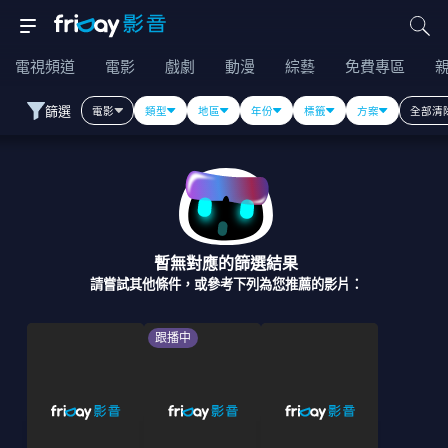
電視頻道
電影
戲劇
動漫
綜藝
免費專區
篩選
電影
類型
地區
年份
標籤
方案
全部清
暫無對應的篩選結果
請嘗試其他條件，或參考下列為您推薦的影片：
跟播中